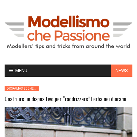
Skip
MENU
NEWS
to
content
DIORAMAS, SCENES AND BASES
Costruire un dispositivo per “raddrizzare” l’erba nei diorami