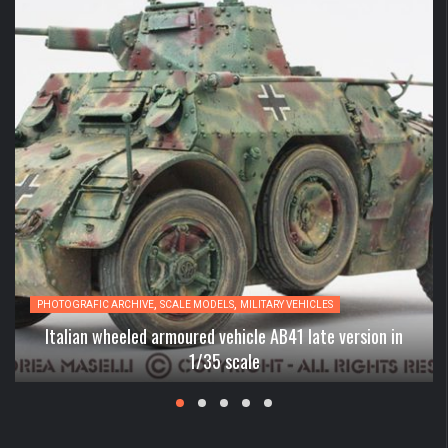
,
,
PHOTOGRAFIC ARCHIVE
SCALE MODELS
MILITARY VEHICLES
Italian wheeled armoured vehicle AB41 late version in
1/35 scale