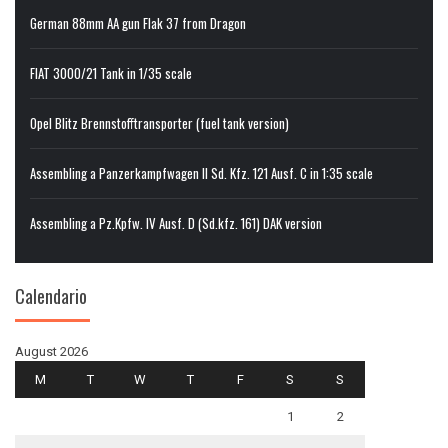
German 88mm AA gun Flak 37 from Dragon
FIAT 3000/21 Tank in 1/35 scale
Opel Blitz Brennstofftransporter (fuel tank version)
Assembling a Panzerkampfwagen II Sd. Kfz. 121 Ausf. C in 1:35 scale
Assembling a Pz.Kpfw. IV Ausf. D (Sd.kfz. 161) DAK version
Calendario
August 2026
M
T
W
T
F
S
S
1
2