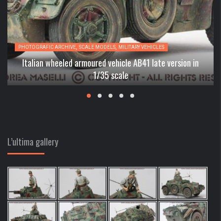
,
,
PHOTOGRAFIC ARCHIVE
SCALE MODELS
MILITARY VEHICLES
Italian wheeled armoured vehicle AB41 late version in
1/35 scale
L’ultima gallery