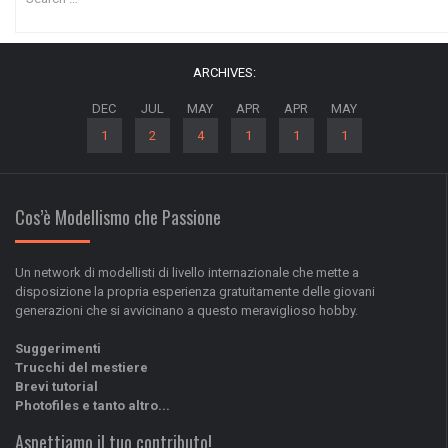
ARCHIVES:
DEC
JUL
MAY
APR
APR
MAY
1
2
4
1
1
1
Cos’è Modellismo che Passione
Un network di modellisti di livello internazionale che mette a
disposizione la propria esperienza gratuitamente delle giovani
generazioni che si avvicinano a questo meraviglioso hobby.
Suggerimenti
Trucchi del mestiere
Brevi tutorial
Photofiles e tanto altro...
Aspettiamo il tuo contributo!