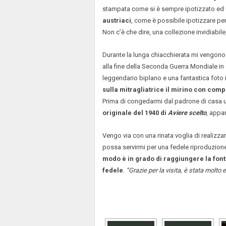
stampata come si è sempre ipotizzato ed 
austriaci
, come è possibile ipotizzare per
Non c’è che dire, una collezione invidiabile
Durante la lunga chiacchierata mi vengono i
alla fine della Seconda Guerra Mondiale in
leggendario biplano e una fantastica foto 
sulla mitragliatrice il mirino con co
Prima di congedarmi dal padrone di casa 
originale del 1940 di
Aviere scelto
, appa
Vengo via con una rinata voglia di realizza
possa servirmi per una fedele riproduzio
modo è in grado di raggiungere la fon
fedele
.
“Grazie per la visita, è stata molto 