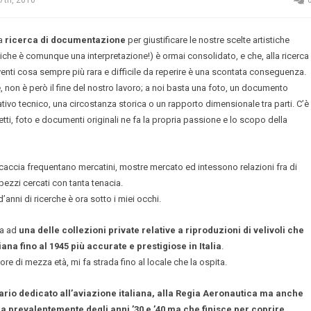
7th, 2010
la
ricerca di documentazione
per giustificare le nostre scelte artistiche
atiche è comunque una interpretazione!) è ormai consolidato, e che, alla ricerca
venti cosa sempre più rara e difficile da reperire è una scontata conseguenza.
non è però il fine del nostro lavoro; a noi basta una foto, un documento
ativo tecnico, una circostanza storica o un rapporto dimensionale tra parti. C’è
getti, foto e documenti originali ne fa la propria passione e lo scopo della
 caccia frequentano mercatini, mostre mercato ed intessono relazioni fra di
 pezzi cercati con tanta tenacia.
d’anni di ricerche è ora sotto i miei occhi.
ta ad
una delle collezioni private relative a riproduzioni di velivoli che
iana fino al 1945 più accurate e prestigiose in Italia
.
nore di mezza età, mi fa strada fino al locale che la ospita.
ario dedicato all’aviazione italiana, alla Regia Aeronautica ma anche
a prevalentemente degli anni ’30 e ’40 ma che finisce per coprire