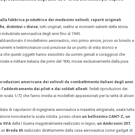
alla fabbrica produttrice dei medesimi velivoli
,
reperti originali
fie
,
distintivi
e
divise
, tutti originali, realtivi ai momenti salienti della storia
industriale aeronautica degli anni fino al 1945.
abbandonato il modellismo aeronautico, mio primo amore, provo un brivido e
umenti e testimonianze così preziose da un punto di vista storico e
ca che questi oggetti hanno assorbito da uomini geniali e coraggiosi che
ciale e militare italiana dei primi del ‘900, mossi esclusivamente dalla pura
produzioni americane dei velivoli da combattimento italiani degli anni
l’addestramento dai piloti e dai soldati alleati
: fedeli riproduzioni dei
in scala 1/72 che fanno invidia ai modellisti appassionati per la rarità di alcuni
ata di capolavori di ingegneria aeronautica e maestria artigianale, usata tutta
tione nonostante la scala ridotta: posso citare
un bellissimo CANT-Z, un
do SVA
della I Guerra magistralmente realizzato in legno,
un Ambrosini 207
,
a un
Breda 65
realizzato direttamente dalla casa aeronautica come gadget di