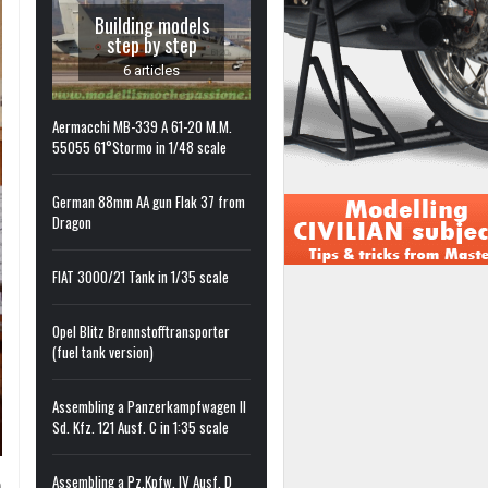
Building models
step by step
6 articles
Aermacchi MB-339 A 61-20 M.M.
55055 61°Stormo in 1/48 scale
German 88mm AA gun Flak 37 from
Dragon
FIAT 3000/21 Tank in 1/35 scale
Opel Blitz Brennstofftransporter
(fuel tank version)
Assembling a Panzerkampfwagen II
Sd. Kfz. 121 Ausf. C in 1:35 scale
Assembling a Pz.Kpfw. IV Ausf. D