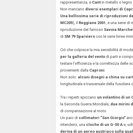
rappresentanza, e
Cant
in metallo o legno v
Non mancano
diversi esemplari di Capr
Una bellissima serie di riproduzioni d
MC205
), il
Reggiane 2001
, e una serie di 
riproduzione del famoso
Savoia Marchet
di
SM 79 Sparviero
con le varie livree mi
Ciò che colpisce la mia sensibilità di mod
per la galleria del vento
di parti e compo
testare l’efficienza e la correttezza delle 
provenienti dalla
Caproni
.
Non solo:
alcuni disegni a china su car
longitudinale e trasversale della fusoliera
Tra i reperti spiccano
un volantino di un
la Seconda Guerra Mondiale,
due mirini d
di compensazione al moto.
Un paio di
collimatori “San Giorgio”
anco
intenderci, una
cloche di un G-50 A
e, udi
deriva di un aereo austriaco sulla qual