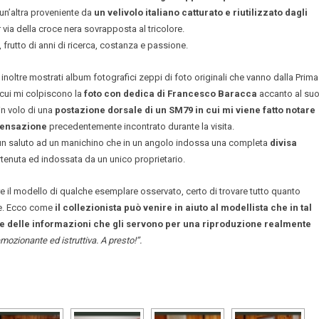
un’altra proveniente da
un velivolo italiano catturato e riutilizzato dagli
 via della croce nera sovrapposta al tricolore.
, frutto di anni di ricerca, costanza e passione.
noltre mostrati album fotografici zeppi di foto originali che vanno dalla Prima
 cui mi colpiscono la
foto con dedica di Francesco Baracca
accanto al su
in volo di una
postazione dorsale di un SM79 in cui mi viene fatto notare
mpensazione
precedentemente incontrato durante la visita.
un saluto ad un manichino che in un angolo indossa una completa
divisa
rtenuta ed indossata da un unico proprietario.
re il modello di qualche esemplare osservato, certo di trovare tutto quanto
ne. Ecco come
il collezionista può venire in aiuto al modellista che in tal
te delle informazioni che gli servono per una riproduzione realmente
emozionante ed istruttiva. A presto!”.
[SHOW AS SLIDESHOW]