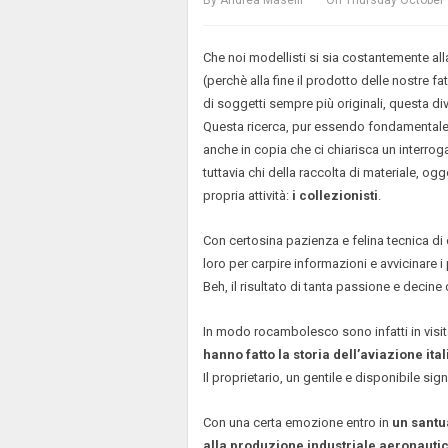
By
Andrea Maselli
On
Thursday October 
Che noi modellisti si sia costantemente al
(perchè alla fine il prodotto delle nostre f
di soggetti sempre più originali, questa di
Questa ricerca, pur essendo fondamentale, 
anche in copia che ci chiarisca un interrog
tuttavia chi della raccolta di materiale, og
propria attività:
i collezionisti
.
Con certosina pazienza e felina tecnica di
loro per carpire informazioni e avvicinare i
Beh, il risultato di tanta passione e decine 
In modo rocambolesco sono infatti in visi
hanno fatto la storia dell’aviazione ital
Il proprietario, un gentile e disponibile sig
Con una certa emozione entro in
un santu
alla produzione industriale aeronautic