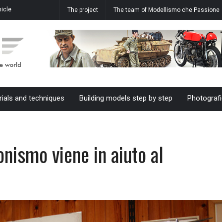
ect in
Aermacchi MB-339 A 61-20 M.M.
The effect of the rough cast parts o
The project
The team of Modellismo che Passione
55055 61°Stormo in 1/48 scale
a model tank in 1/35 scale
rials and techniques
Building models step by step
Photografi
onismo viene in aiuto al