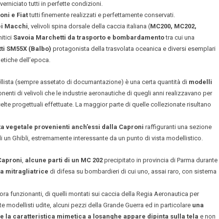
erniciato tutti in perfette condizioni.
oni e Fiat
tutti finemente realizzati e perfettamente conservati.
ei Macchi
, velivoli spina dorsale della caccia italiana (
MC200, MC202,
mitici
Savoia Marchetti da trasporto e bombardamento
tra cui una
ti SM55X (Balbo)
protagonista della trasvolata oceanica e diversi esemplari
metiche dell’epoca.
ellista (sempre assetato di documantazione) è una certa quantità di
modelli
nenti di velivoli che le industrie aeronautiche di quegli anni realizzavano per
scelte progettuali effettuate. La maggior parte di quelle collezionate risultano
ta vegetale provenienti anch’essi dalla Caproni
raffiguranti una sezione
 di un Ghibli, estremamente interessante da un punto di vista modellistico.
 Caproni
,
alcune parti di un MC 202
precipitato in provincia di Parma durante
a mitragliatrice
di difesa su bombardieri di cui uno, assai raro, con sistema
ra funzionanti, di quelli montati sui caccia della Regia Aeronautica per
te modellisti udite, alcuni pezzi della Grande Guerra ed in particolare
una
e la caratteristica mimetica a losanghe appare dipinta sulla tela
e non