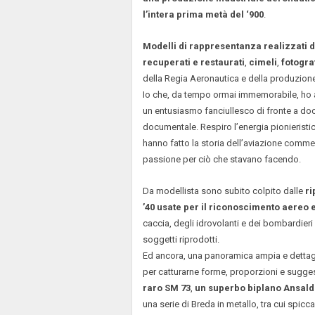
l’intera prima metà del ‘900
.
Modelli di rappresentanza realizzati d
recuperati e restaurati
,
cimeli
,
fotogra
della Regia Aeronautica e della produzione 
Io che, da tempo ormai immemorabile, ho 
un entusiasmo fanciullesco di fronte a doc
documentale. Respiro l’energia pionieristi
hanno fatto la storia dell’aviazione commer
passione per ciò che stavano facendo.
Da modellista sono subito colpito dalle
ri
’40 usate per il riconoscimento aereo e 
caccia, degli idrovolanti e dei bombardieri 
soggetti riprodotti.
Ed ancora, una panoramica ampia e dettagli
per catturarne forme, proporzioni e sugges
raro SM 73
,
un superbo biplano Ansal
una serie di Breda in metallo, tra cui spicc