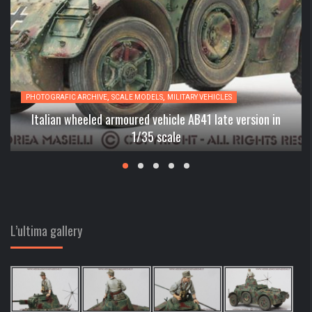
,
,
PHOTOGRAFIC ARCHIVE
SCALE MODELS
MILITARY VEHICLES
Italian wheeled armoured vehicle AB41 late version in
1/35 scale
L’ultima gallery