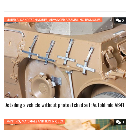
,
MATERIALS AND TECHNIQUES
ADVANCED ASSEMBLING TECNIQUES
0
Detailing a vehicle without photoetched set: Autoblindo AB41
,
PAINTING
MATERIALS AND TECHNIQUES
0