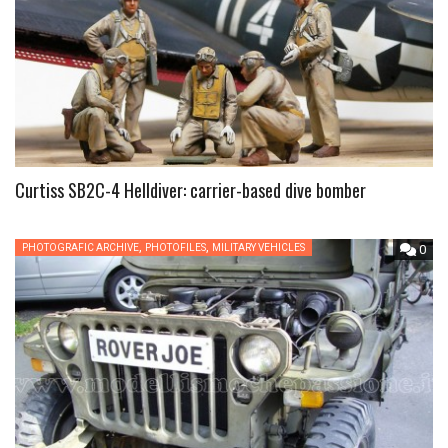
Curtiss SB2C-4 Helldiver: carrier-based dive bomber
,
,
PHOTOGRAFIC ARCHIVE
PHOTOFILES
MILITARY VEHICLES
0