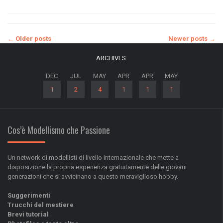
Posts
←
Older posts
Newer posts
→
ARCHIVES:
navigation
DEC
JUL
MAY
APR
APR
MAY
1
2
4
1
1
1
Cos’è Modellismo che Passione
Un network di modellisti di livello internazionale che mette a
disposizione la propria esperienza gratuitamente delle giovani
generazioni che si avvicinano a questo meraviglioso hobby.
Suggerimenti
Trucchi del mestiere
Brevi tutorial