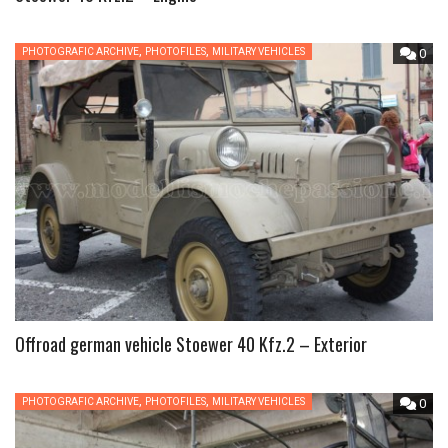
,
,
PHOTOGRAFIC ARCHIVE
PHOTOFILES
MILITARY VEHICLES
0
Offroad german vehicle Stoewer 40 Kfz.2 – Exterior
,
,
PHOTOGRAFIC ARCHIVE
PHOTOFILES
MILITARY VEHICLES
0