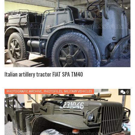
Italian artillery tractor FIAT SPA TM40
,
,
PHOTOGRAFIC ARCHIVE
PHOTOFILES
MILITARY VEHICLES
0