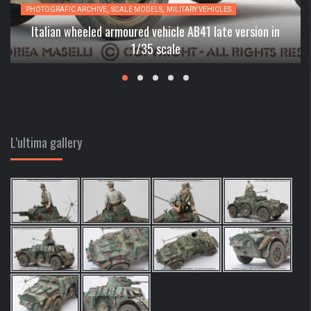
,
,
PHOTOGRAFIC ARCHIVE
SCALE MODELS
MILITARY VEHICLES
Italian wheeled armoured vehicle AB41 late version in
1/35 scale
L’ultima gallery