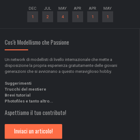
navigation
DEC
JUL
MAY
APR
APR
MAY
1
2
4
1
1
1
Cos’è Modellismo che Passione
Un network di modellisti di livello internazionale che mette a
disposizione la propria esperienza gratuitamente delle giovani
generazioni che si avvicinano a questo meraviglioso hobby.
Suggerimenti
Trucchi del mestiere
Brevi tutorial
Photofiles e tanto altro...
Aspettiamo il tuo contributo!
Inviaci un articolo!