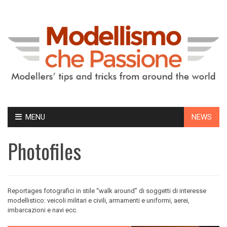
Skip
MENU
NEWS
to
content
Photofiles
Reportages fotografici in stile “walk around” di soggetti di interesse
modellistico: veicoli militari e civili, armamenti e uniformi, aerei,
imbarcazioni e navi ecc.