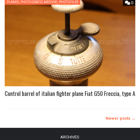
,
,
PLANES
PHOTOGRAFIC ARCHIVE
PHOTOFILES
0
Control barrel of italian fighter plane Fiat G50 Freccia, type A
Posts
Newer posts
→
ARCHIVES: